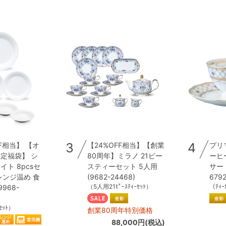
3
4
F相当】 【オ
【24%OFF相当】【創業
プリ
定福袋】 シ
80周年】ミラノ 21ピー
ーヒ
ト 8pcsセ
スティーセット 5人用
サー 2
レンジ温め 食
(9682-24468)
6792
（5人用21ﾋﾟｰｽﾃｨｰｾｯﾄ）
（ﾃｨｰ
968-
ｾｯﾄ）
創業80周年特別価格
88,000円(税込)