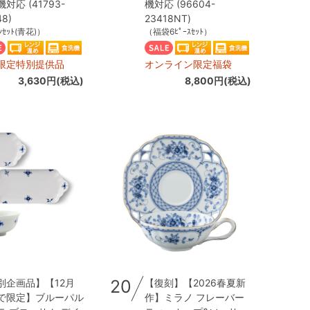
対応 (41793-
機対応 (96604-
48)
23418NT)
ﾝｾｯﾄ(青花)）
（福袋6ﾋﾟｰｽｾｯﾄ）
限定特別提供品
オンライン限定福袋
3,630円(税込)
8,800円(税込)
20
別企画品】【12月
【復刻】【2026春夏新
で限定】ブルーパル
作】ミラノ フレーバー