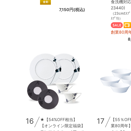
食洗機対応 (
23440)
7,150円(税込)
（23cmｴｽﾌﾟﾘ
ｽﾌﾟﾘ)）
創業80周
8
16
17
★【54%OFF相当】
【55％OF
【オンライン限定福袋】
業80周年