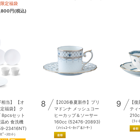
ン限定福袋
,800円(税込)
8
9
F相当】 【オ
【2026春夏新作】プリ
【復
定福袋】 ク
マドンナ メッシュコー
ティ
8pcsセット
ヒーカップ＆ソーサー
210c
（ﾃｨ
温め 食洗機
160cc (52476-20893)
（ﾒｯｼｭｺｰﾋｰｶｯﾌﾟ&ｿｰｻｰ）
9-23416NT)
ﾋﾟｰｽｾｯﾄ）