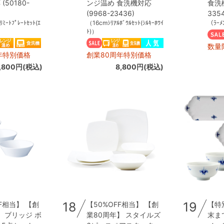
50180-
ンジ温め 食洗機対応
食洗機
(9968-23436)
335
ﾐｰﾄﾌﾟﾚｰﾄｾｯﾄ(ｴ
（16cmｼﾘｱﾙﾎﾞｳﾙｾｯﾄ(ｼﾙｷｰﾎﾜｲ
（ﾗｰﾒ
ﾄ)）
数量
年特別価格
創業80周年特別価格
,800円(税込)
8,800円(税込)
18
19
F相当】 【創
【50%OFF相当】 【創
【特
】 ブリッジ ボ
業80周年】 スタイルズ
末ま