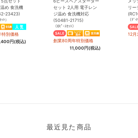
m 5点セット
6ピースペアスターター
メッ
温め 食洗機
セット 2人用 電子レン
リー
2-23423)
ジ温め 食洗機対応
(RC1
ｾｯﾄ）
（ﾃﾞｲ
(50481-21715)
（6ﾋﾟｰｽｾｯﾄ）
年特別価格
12
創業80周年特別価格
,400円(税込)
11,000円(税込)
最近見た商品