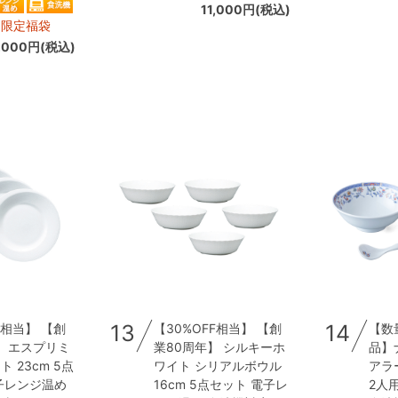
11,000円(税込)
ン限定福袋
1,000円(税込)
13
14
F相当】 【創
【30%OFF相当】 【創
【数
】 エスプリミ
業80周年】 シルキーホ
品】
 23cm 5点
ワイト シリアルボウル
アラ
子レンジ温め
16cm 5点セット 電子レ
2人