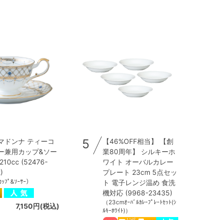
5
マドンナ ティーコ
【46%OFF相当】 【創
ー兼用カップ&ソー
業80周年】 シルキーホ
10cc (52476-
ワイト オーバルカレー
)
プレート 23cm 5点セッ
ｶｯﾌﾟ&ｿｰｻｰ）
ト 電子レンジ温め 食洗
機対応 (9968-23435)
（23cmｵｰﾊﾞﾙｶﾚｰﾌﾟﾚｰﾄｾｯﾄ(ｼ
7,150円(税込)
ﾙｷｰﾎﾜｲﾄ)）