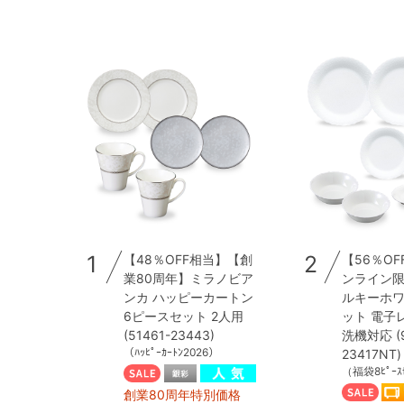
1
2
【48％OFF相当】【創
【56％OF
業80周年】ミラノビア
ンライン限
ンカ ハッピーカートン
ルキーホワイ
6ピースセット 2人用
ット 電子
(51461-23443)
洗機対応 (9
（ﾊｯﾋﾟｰｶｰﾄﾝ2026）
23417NT)
（福袋8ﾋﾟｰｽ
創業80周年特別価格