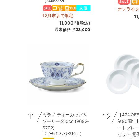
（240ccc&s）
オンライ
12月末まで限定
1
11,000円(税込)
通常価格
￥33,000
11
12
ミラノ ティーカップ＆
【47%OF
ソーサー 210cc (9682-
業80周年
6792)
ートプレート
（ﾃｨｰｶｯﾌﾟ&ｿｰｻｰ210cc）
セット 電