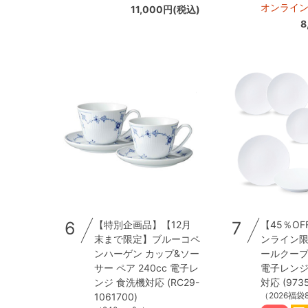
オンライ
11,000円(税込)
8
6
7
【特別企画品】【12月
【45％OF
末まで限定】ブルーコペ
ンライン限
ンハーゲン カップ&ソー
ールクープ 
サー ペア 240cc 電子レ
電子レンジ
ンジ 食洗機対応 (RC29-
対応 (9735
（2026福袋8
1061700)