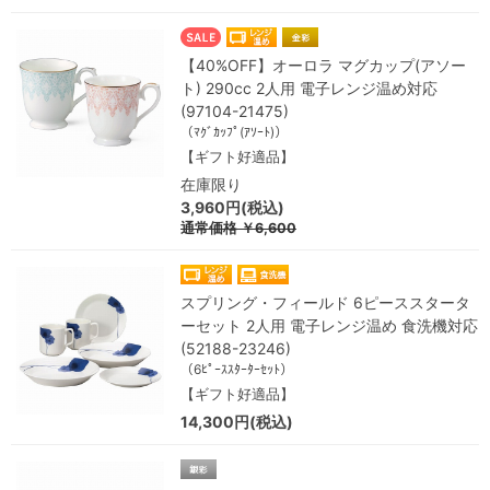
【40%OFF】オーロラ マグカップ(アソー
ト) 290cc 2人用 電子レンジ温め対応
(97104-21475)
（ﾏｸﾞｶｯﾌﾟ(ｱｿｰﾄ)）
【ギフト好適品】
在庫限り
3,960円(税込)
通常価格
￥6,600
スプリング・フィールド 6ピーススタータ
ーセット 2人用 電子レンジ温め 食洗機対応
(52188-23246)
（6ﾋﾟｰｽｽﾀｰﾀｰｾｯﾄ）
【ギフト好適品】
14,300円(税込)