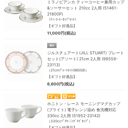
ミラノビアンカ ティーコーヒー兼用カップ
&ソーサーセット 210cc 2人用 (51461-
21800P)
（ﾃｨｰｺｰﾋｰｶｯﾌﾟｾｯﾄ）
【ギフト好適品】
11,000円(税込)
ジルスチュアート(JILL STUART) プレート
セット(アソート) 21cm 2人用 (96559-
23113)
（21cmﾌﾟﾚｰﾄｾｯﾄ(96559)）
【ギフト好適品】
6,600円(税込)
ホニトン・レース モーニングマグカップ
(ブライト) 電子レンジ温め 食洗機対応
330cc 2人用 (51952-23142)
（330ccﾍﾟｱﾓｰﾆﾝｸﾞﾏｸﾞｶｯﾌﾟ）
【ギフト好適品】