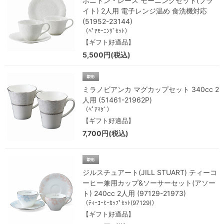
ホニトン・レース モーニングセット(ブラ
イト) 2人用 電子レンジ温め 食洗機対応
(51952-23144)
（ﾍﾟｱﾓｰﾆﾝｸﾞｾｯﾄ）
【ギフト好適品】
5,500円(税込)
ミラノビアンカ マグカップセット 340cc 2
人用 (51461-21962P)
（ﾍﾟｱﾏｸﾞ）
【ギフト好適品】
7,700円(税込)
ジルスチュアート(JILL STUART) ティーコ
ーヒー兼用カップ&ソーサーセット(アソー
ト) 240cc 2人用 (97129-21973)
（ﾃｨｰｺｰﾋｰｶｯﾌﾟｾｯﾄ(97129)）
【ギフト好適品】