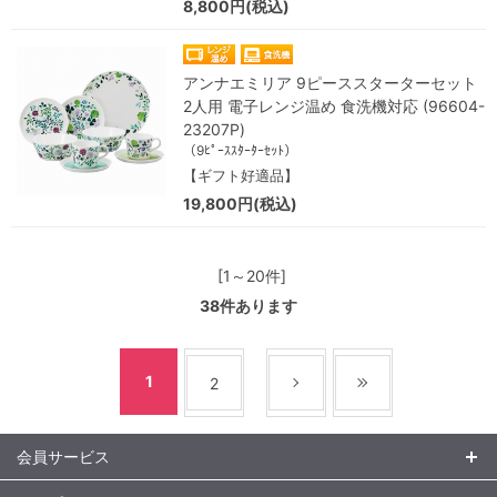
8,800円(税込)
アンナエミリア 9ピーススターターセット
2人用 電子レンジ温め 食洗機対応 (96604-
23207P)
（9ﾋﾟｰｽｽﾀｰﾀｰｾｯﾄ）
【ギフト好適品】
19,800円(税込)
[1～20件]
38
件あります
1
2
会員サービス