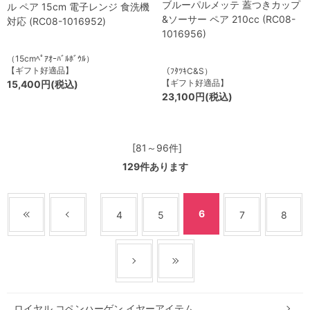
ブルーパルメッテ 蓋つきカップ
ル ペア 15cm 電子レンジ 食洗機
&ソーサー ペア 210cc (RC08-
対応 (RC08-1016952)
1016956)
（15cmﾍﾟｱｵｰﾊﾞﾙﾎﾞｳﾙ）
【ギフト好適品】
（ﾌﾀﾂｷC&S）
【ギフト好適品】
15,400円(税込)
23,100円(税込)
[81～96件]
129
件あります
6
4
5
7
8
ロイヤル コペンハーゲン イヤーアイテム