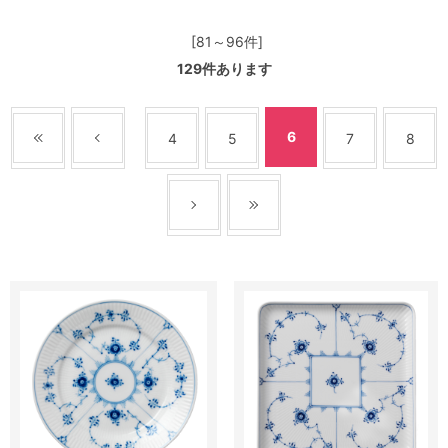
[81～96件]
129
件あります
6
4
5
7
8