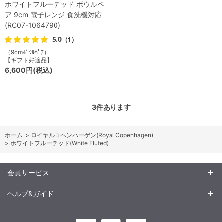
ホワイトフルーテッド ボウルペ
ア 9cm 電子レンジ 食洗機対応
(RC07-1064790)
5.0
（1）
（9cmﾎﾞｳﾙﾍﾟｱ）
【ギフト好適品】
6,600円(税込)
3
件あります
ホーム
>
ロイヤルコペンハーゲン(Royal Copenhagen)
>
ホワイトフルーテッド(White Fluted)
会員サービス
ヘルプ&ガイド