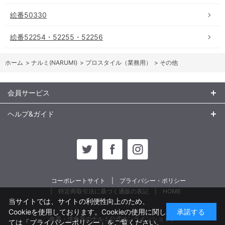
絵番50330
絵番52254・52255・52256
ホーム
>
ナルミ(NARUMI)
>
プロスタイル（業務用）
>
その他
会員サービス
ヘルプ&ガイド
コーポレートサイト
プライバシー・ポリシー
特定商取引法に基づく通販の表記
HOME
当サイトでは、サイトの利便性向上のため、
Cookieを使用しております。Cookieの使用に関し
承諾する
食器・洋食器のナルミ公式オンラインショップ
ては
「プライバシーポリシー」
をご覧ください。