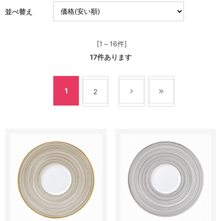
並べ替え
[1～16件]
17
件あります
1
2