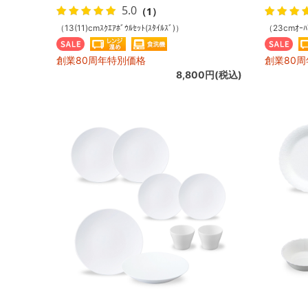
5.0
（1）
（13(11)cmｽｸｴｱﾎﾞｳﾙｾｯﾄ(ｽﾀｲﾙｽﾞ)）
（23cmｵｰﾊﾞ
創業80周年特別価格
創業80
8,800円(税込)