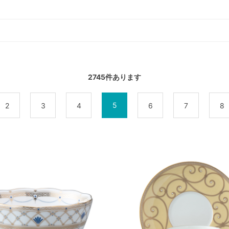
2745
件あります
5
2
3
4
6
7
8