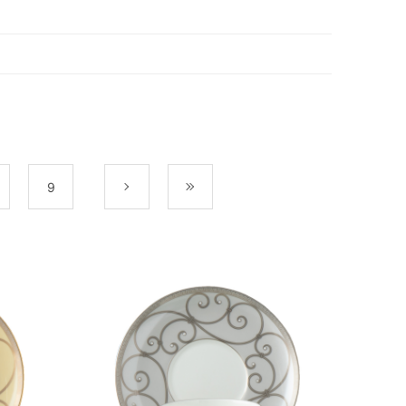
9
次
最後