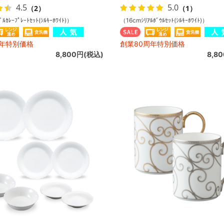
4.5
5.0
（2）
（1）
ﾙｶﾚｰﾌﾟﾚｰﾄｾｯﾄ(ｼﾙｷｰﾎﾜｲﾄ)）
（16cmｼﾘｱﾙﾎﾞｳﾙｾｯﾄ(ｼﾙｷｰﾎﾜｲﾄ)）
周年特別価格
創業80周年特別価格
8,800円(税込)
8,8