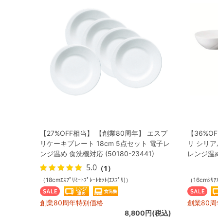
【27%OFF相当】 【創業80周年】 エスプ
【36%O
リケーキプレート 18cm 5点セット 電子レ
リ シリア
ンジ温め 食洗機対応 (50180-23441)
レンジ温め 
5.0
（1）
（18cmｴｽﾌﾟﾘﾐｰﾄﾌﾟﾚｰﾄｾｯﾄ(ｴｽﾌﾟﾘ)）
（16cmｼﾘｱﾙ
創業80周年特別価格
創業80
8,800円(税込)