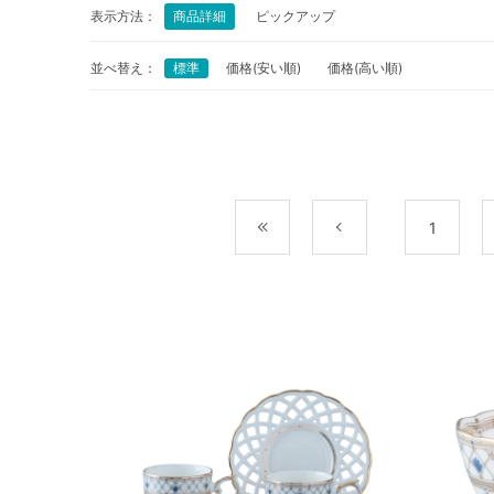
表示方法：
商品詳細
ピックアップ
並べ替え：
標準
価格(安い順)
価格(高い順)
最初
前
1