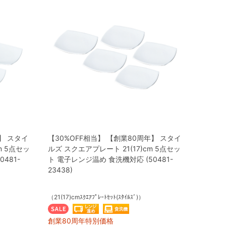
】 スタイ
【30%OFF相当】 【創業80周年】 スタイ
m 5点セッ
ルズ スクエアプレート 21(17)cm 5点セッ
481-
ト 電子レンジ温め 食洗機対応 (50481-
23438)
（21(17)cmｽｸｴｱﾌﾟﾚｰﾄｾｯﾄ(ｽﾀｲﾙｽﾞ)）
創業80周年特別価格