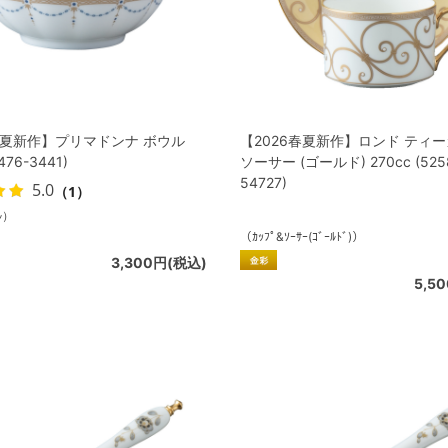
春夏新作】プリマドンナ ボウル
【2026春夏新作】ロンド ティ
476-3441)
ソーサー (ゴールド) 270cc (525
54727)
5.0
（1）
ﾙ）
（ｶｯﾌﾟ&ｿｰｻｰ(ｺﾞｰﾙﾄﾞ)）
3,300円(税込)
5,5