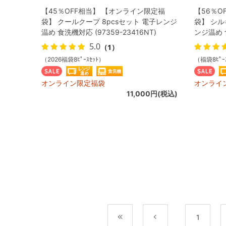
【45％OFF相当】 【オンライン限定福
【56％O
袋】 クールクープ 8pcsセット 電子レンジ
袋】 シル
温め 食洗機対応 (97359-23416NT)
ンジ温め 食
5.0
（1）
（2026福袋8ﾋﾟｰｽｾｯﾄ）
（福袋8ﾋﾟｰ
オンライン限定福袋
オンライ
11,000円(税込)
最初
前
1