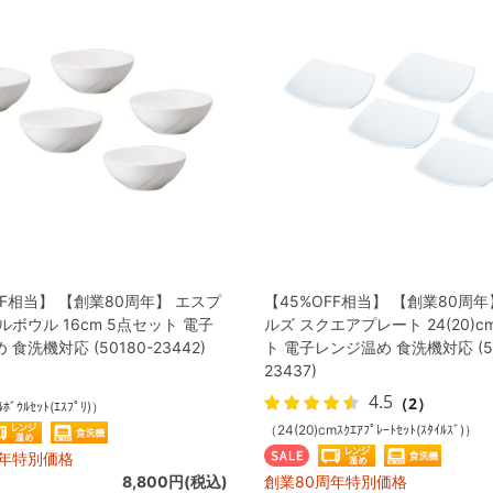
FF相当】 【創業80周年】 エスプ
【45%OFF相当】 【創業80周年
ルボウル 16cm 5点セット 電子
ルズ スクエアプレート 24(20)c
食洗機対応 (50180-23442)
ト 電子レンジ温め 食洗機対応 (50
23437)
4.5
（2）
ﾎﾞｳﾙｾｯﾄ(ｴｽﾌﾟﾘ)）
（24(20)cmｽｸｴｱﾌﾟﾚｰﾄｾｯﾄ(ｽﾀｲﾙｽﾞ)）
周年特別価格
8,800円(税込)
創業80周年特別価格