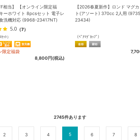
FF相当】 【オンライン限定福
【2026春夏新作】ロンド マグ
キーホワイト 8pcsセット 電子レ
ト(アソート) 370cc 2人用 (9735
洗機対応 (9968-23417NT)
23434)
5.0
（7）
ｽｾｯﾄ）
（ﾍﾟｱﾏｸﾞｶｯﾌﾟ）
ン限定福袋
7,7
8,800円(税込)
2745
件あります
5
2
3
4
6
7
8