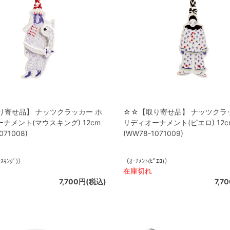
り寄せ品】 ナッツクラッカー ホ
☆☆【取り寄せ品】 ナッツクラ
ナメント(マウスキング) 12cm
リディオーナメント(ピエロ) 12c
071008)
(WW78-1071009)
ｳｽｷﾝｸﾞ)）
（ｵｰﾅﾒﾝﾄ(ﾋﾟｴﾛ)）
在庫切れ
7,700円(税込)
7,7