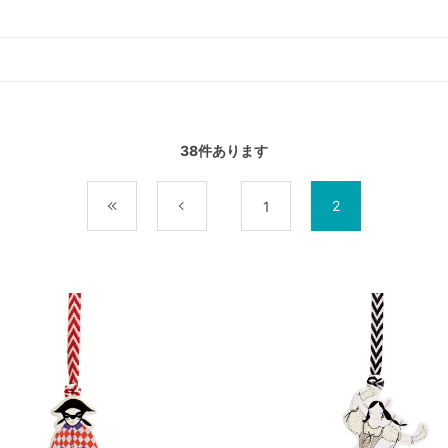
38
件あります
2
最初
前
1