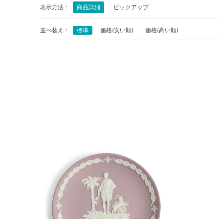
表示方法：
商品詳細
ピックアップ
並べ替え：
標準
価格(安い順)
価格(高い順)