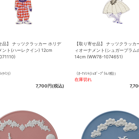
せ品】 ナッツクラッカー ホリデ
【取り寄せ品】 ナッツクラッカー
ント(ハーレクイン) 12cm
ィオーナメント(シュガープラムの
071110)
14cm (WW78-1074651)
ｰﾚｸｲﾝ)）
（ｵｰﾅﾒﾝﾄ(ｼｭｶﾞｰﾌﾟﾗﾑﾉ精)）
在庫切れ
7,700円(税込)
7,7