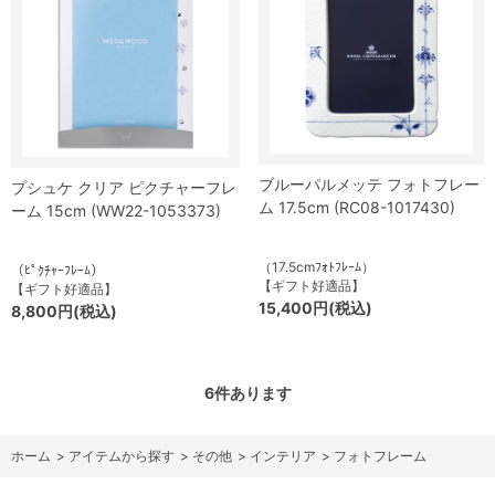
ブルーパルメッテ フォトフレー
プシュケ クリア ピクチャーフレ
ム 17.5cm (RC08-1017430)
ーム 15cm (WW22-1053373)
（17.5cmﾌｫﾄﾌﾚｰﾑ）
（ﾋﾟｸﾁｬｰﾌﾚｰﾑ）
【ギフト好適品】
【ギフト好適品】
15,400円(税込)
8,800円(税込)
6
件あります
ホーム
>
アイテムから探す
>
その他
>
インテリア
>
フォトフレーム