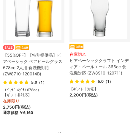
在庫切れ
【55%OFF】【特別提供品】ビ
ビアベーシッククラフト インデ
アベーシック ペアビールグラス
ィア・ペールエール 365cc 食
678cc 2人用 食洗機対応
洗機対応 (ZW8910-120711)
(ZW8710-120014B)
5.0
（1）
5.0
（1）
【ギフト非対応】
（ﾍﾟｱﾋﾞｰﾙｸﾞﾗｽ 678cc）
2,200円(税込)
【ギフト非対応】
在庫限り
2,750円(税込)
通常価格
￥6,160