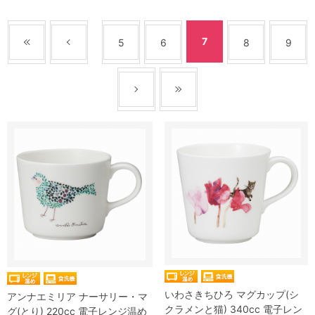
7
5
6
8
9
いわさきちひろ マグカップ(シ
アンナエミリア ナーサリー・マ
クラメンと猫) 340cc 電子レン
グ(とり) 220cc 電子レンジ温め