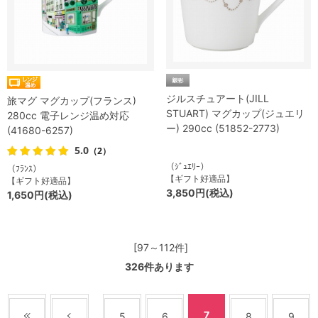
ジルスチュアート(JILL
旅マグ マグカップ(フランス)
STUART) マグカップ(ジュエリ
280cc 電子レンジ温め対応
ー) 290cc (51852-2773)
(41680-6257)
5.0
（2）
（ｼﾞｭｴﾘｰ）
（ﾌﾗﾝｽ）
【ギフト好適品】
【ギフト好適品】
3,850円(税込)
1,650円(税込)
[97～112件]
326
件あります
7
5
6
8
9