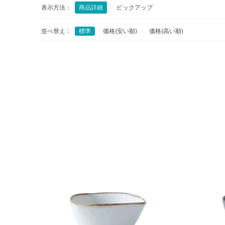
表示方法：
商品詳細
ピックアップ
並べ替え：
標準
価格(安い順)
価格(高い順)