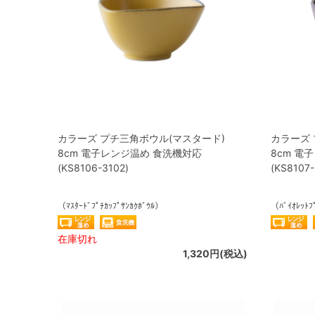
カラーズ プチ三角ボウル(マスタード)
カラーズ 
8cm 電子レンジ温め 食洗機対応
8cm 電
(KS8106-3102)
(KS8107-
（ﾏｽﾀｰﾄﾞﾌﾟﾁｶｯﾌﾟｻﾝｶｸﾎﾞｳﾙ）
（ﾊﾞｲｵﾚｯﾄﾌ
在庫切れ
1,320円(税込)