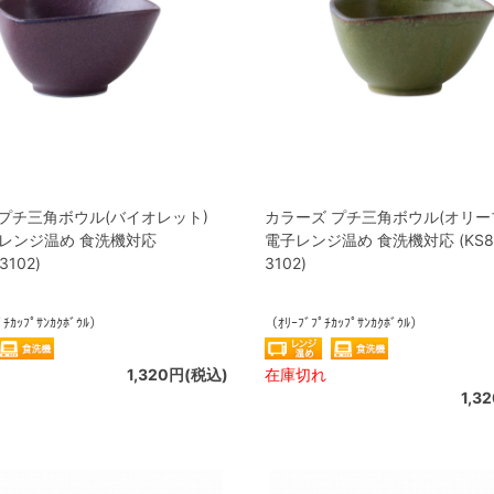
プチ三角ボウル(バイオレット)
カラーズ プチ三角ボウル(オリーブ
子レンジ温め 食洗機対応
電子レンジ温め 食洗機対応 (KS81
3102)
3102)
ﾟﾁｶｯﾌﾟｻﾝｶｸﾎﾞｳﾙ）
（ｵﾘｰﾌﾞﾌﾟﾁｶｯﾌﾟｻﾝｶｸﾎﾞｳﾙ）
1,320円(税込)
在庫切れ
1,3