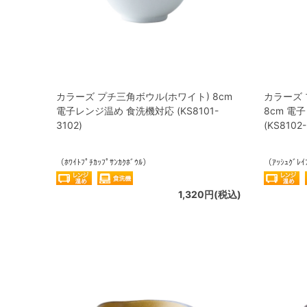
カラーズ プチ三角ボウル(ホワイト) 8cm
カラーズ
電子レンジ温め 食洗機対応 (KS8101-
8cm 電
3102)
(KS8102-
（ﾎﾜｲﾄﾌﾟﾁｶｯﾌﾟｻﾝｶｸﾎﾞｳﾙ）
（ｱｯｼｭｸﾞﾚｲ
1,320円(税込)