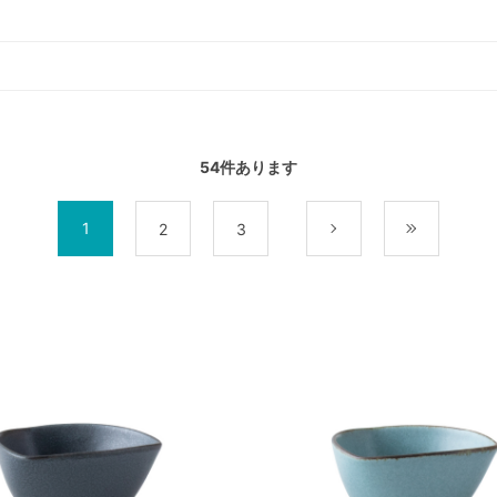
54
件あります
1
2
3
次
最後