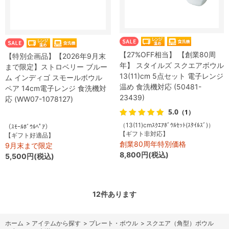
【27%OFF相当】 【創業80周
【特別企画品】【2026年9月末
年】 スタイルズ スクエアボウル
まで限定】ストロベリー ブルー
13(11)cm 5点セット 電子レンジ
ム インディゴ スモールボウル
温め 食洗機対応 (50481-
ペア 14cm電子レンジ 食洗機対
23439)
応 (WW07-1078127)
5.0
（1）
（13(11)cmｽｸｴｱﾎﾞｳﾙｾｯﾄ(ｽﾀｲﾙｽﾞ)）
（ｽﾓｰﾙﾎﾞｳﾙﾍﾟｱ）
【ギフト非対応】
【ギフト好適品】
創業80周年特別価格
9月末まで限定
8,800円(税込)
5,500円(税込)
12
件あります
ホーム
>
アイテムから探す
>
プレート・ボウル
>
スクエア（角型）ボウル