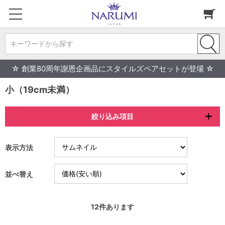
キーワードから探す
☆ 創業80周年謝恩企画品にスタイルズペアセットが登場 ☆
小（19cm未満）
絞り込み項目
表示方法
並べ替え
12
件あります