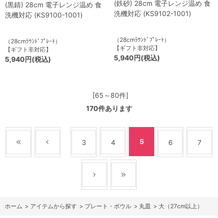
(鉄砂) 28cm 電子レンジ温め 食
(黒錆) 28cm 電子レンジ温め 食
洗機対応 (KS9102-1001)
洗機対応 (KS9100-1001)
（28cmﾗｳﾝﾄﾞﾌﾟﾚｰﾄ）
（28cmﾗｳﾝﾄﾞﾌﾟﾚｰﾄ）
【ギフト非対応】
【ギフト非対応】
5,940円(税込)
5,940円(税込)
[65～80件]
170
件あります
5
3
4
6
7
ホーム
>
アイテムから探す
>
プレート・ボウル
>
丸皿
>
大（27cm以上）