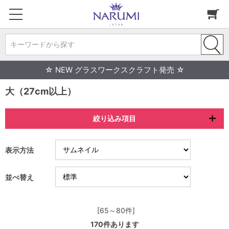
キーワードから探す
☆ NEW グラスワークスクラフト発売 ☆
大（27cm以上）
絞り込み項目
表示方法
並べ替え
[65～80件]
170
件あります