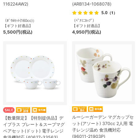
116224AW2)
(ARB134-1068078)
5.0
（1）
（ﾎﾞｳﾙｾｯﾄ(160cc)）
（ﾍﾟｱﾐﾆｶｯﾌﾟ）
【ギフト好適品】
【ギフト好適品】
5,500円(税込)
4,950円(税込)
ルーシーガーデン マグカップセ
【数量限定】【特別提供品】デ
ット(アソート) 370cc 2人用 電
イプラス プレート＆スープマグ
子レンジ温め 食洗機対応
ペアセット(ドット) 電子レンジ
(96011-21903P)
食洗機対応 (40627-33563)