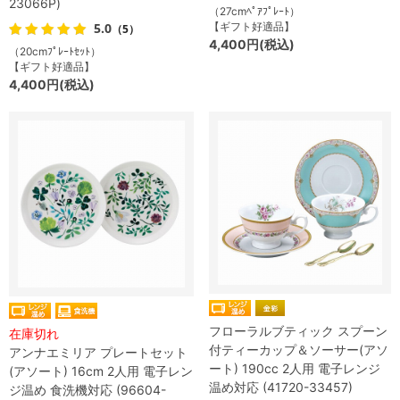
23066P)
（27cmﾍﾟｱﾌﾟﾚｰﾄ）
5.0
【ギフト好適品】
（5）
4,400円(税込)
（20cmﾌﾟﾚｰﾄｾｯﾄ）
【ギフト好適品】
4,400円(税込)
フローラルブティック スプーン
在庫切れ
付ティーカップ＆ソーサー(アソ
アンナエミリア プレートセット
ート) 190cc 2人用 電子レンジ
(アソート) 16cm 2人用 電子レン
温め対応 (41720-33457)
ジ温め 食洗機対応 (96604-