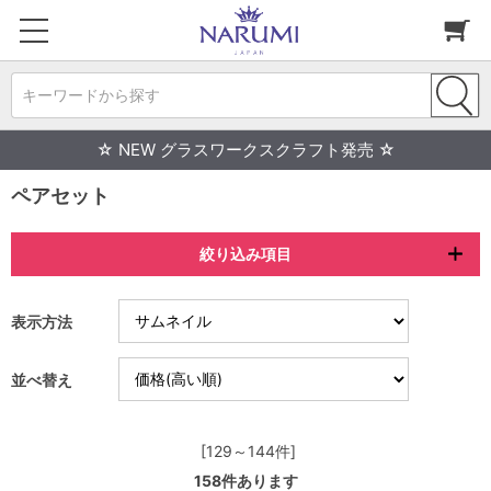
キーワードから探す
☆ NEW グラスワークスクラフト発売 ☆
ペアセット
絞り込み項目
表示方法
並べ替え
[129～144件]
158
件あります