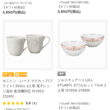
（11cmﾎﾞｳﾙｾｯﾄ(97129)）
（ｽﾉｰ&ｽﾀｰﾊﾟｰﾃｨｰｸﾞﾗｽ）
【ギフト好適品】
【ギフト好適品】
3,850円(税込)
3,850円(税込)
ジルスチュアート(JILL
ホニトン・レース マグカップ(ブ
STUART) ボウルセット 11cm 2
ライト) 350cc 2人用 電子レン
人用 (51956-21969)
ジ温め 食洗機対応 (51952-
23245)
5.0
（1）
（11cmﾎﾞｳﾙｾｯﾄ(51956)）
【ギフト好適品】
（350ccﾍﾟｱﾏｸﾞｶｯﾌﾟ）