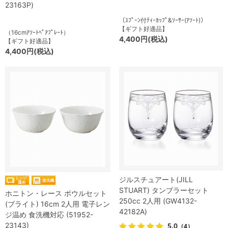
23163P)
（ｽﾌﾟｰﾝ付ﾃｨｰｶｯﾌﾟ&ｿｰｻｰ(ｱｿｰﾄ)）
【ギフト好適品】
（16cmｱｿｰﾄﾍﾟｱﾌﾟﾚｰﾄ）
4,400円(税込)
【ギフト好適品】
4,400円(税込)
ジルスチュアート(JILL
STUART) タンブラーセット
ホニトン・レース ボウルセット
250cc 2人用 (GW4132-
(ブライト) 16cm 2人用 電子レン
42182A)
ジ温め 食洗機対応 (51952-
23143)
5.0
（4）