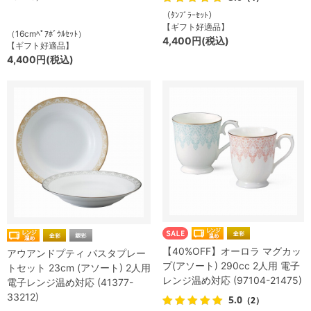
（ﾀﾝﾌﾞﾗｰｾｯﾄ）
【ギフト好適品】
（16cmﾍﾟｱﾎﾞｳﾙｾｯﾄ）
4,400円(税込)
【ギフト好適品】
4,400円(税込)
【40%OFF】オーロラ マグカッ
アウアンドプティ パスタプレー
プ(アソート) 290cc 2人用 電子
トセット 23cm (アソート) 2人用
レンジ温め対応 (97104-21475)
電子レンジ温め対応 (41377-
33212)
5.0
（2）