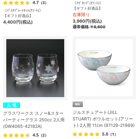
4.7
（3）
（ﾏｸﾞｶｯﾌﾟ(ｱｿｰﾄ)）
【ギフト好適品】
（ﾊﾟｽﾀﾌﾟﾚｰﾄｾｯﾄ(ｱｿｰﾄ)）
在庫限り
【ギフト好適品】
3,960円(税込)
4,400円(税込)
通常価格
￥6,600
ジルスチュアート(JILL
グラスワークス スノー&スター
STUART) ボウルセット(アソー
パーティーグラス 250cc 2人用
ト) 2人用 11cm (97129-21969)
(GW4065-42182A)
5.0
（1）
4.5
（2）