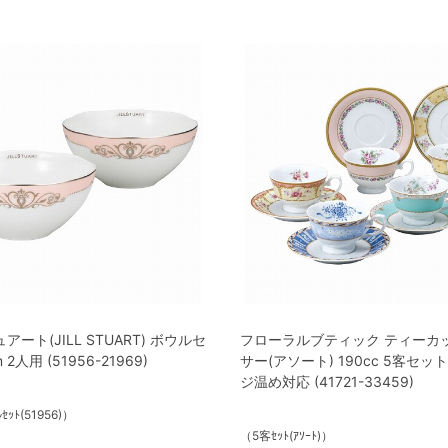
ート(JILL STUART) ボウルセ
フローラルブティック ティーカ
 2人用 (51956-21969)
サー(アソート) 190cc 5客セッ
ジ温め対応 (41721-33459)
ｾｯﾄ(51956)）
（5客ｾｯﾄ(ｱｿｰﾄ)）