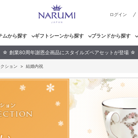
ログイン
テムから探す
ギフトシーンから探す
ブランドから探す
☆ 創業80周年謝恩企画品にスタイルズペアセットが登場 ☆
レクション
>
結婚内祝