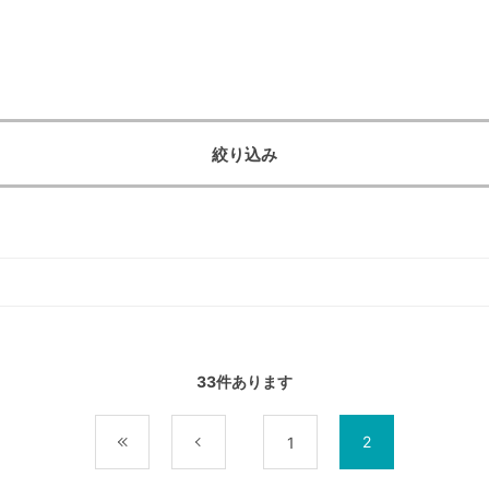
絞り込み
33
件あります
2
最初
前
1