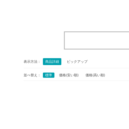
表示方法：
商品詳細
ピックアップ
並べ替え：
標準
価格(安い順)
価格(高い順)