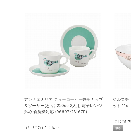
アンナエミリア ティーコーヒー兼用カップ
ジルスチュア
＆ソーサー(とり) 220cc 2人用 電子レンジ
ット 11cm
温め 食洗機対応 (96697-23167P)
（11cmﾎﾞｳﾙ
（とりﾍﾟｱﾃｨｰｺｰﾋｰｾｯﾄ）