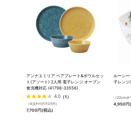
アンナエミリア ペアプレート&ボウルセッ
ルーシーガ
ト(アソート) 2人用 電子レンジ オーブン
子レンジ温め
食洗機対応 (41798-33556)
4.0
（1）
（22cm
（4点ｾｯﾄ(ｱﾝﾅｴﾐﾘｱ)）
4,950円
7,700円(税込)