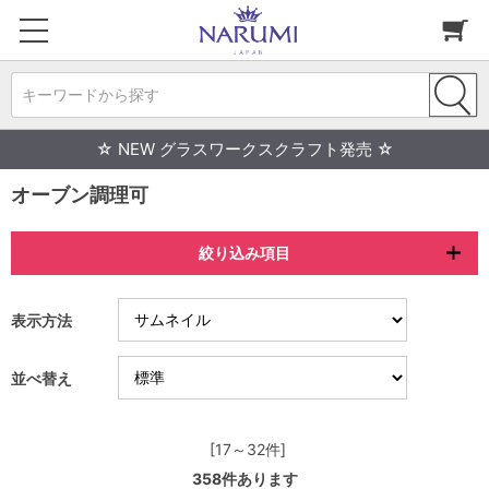
キーワードから探す
☆ NEW グラスワークスクラフト発売 ☆
オーブン調理可
絞り込み項目
表示方法
並べ替え
[17～32件]
358
件あります