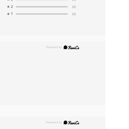
★
2
(0)
★
1
(0)