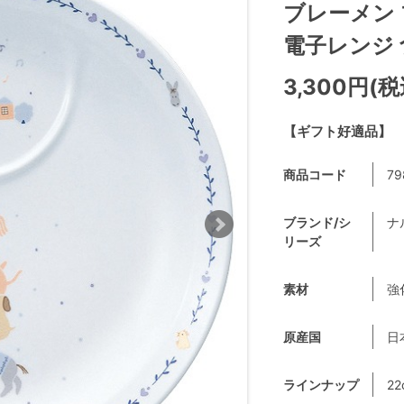
ブレーメン 
電子レンジ 食
3,300円(税
【ギフト好適品】
商品コード
79
ブランド/シ
ナ
リーズ
素材
強
原産国
日
ラインナップ
2