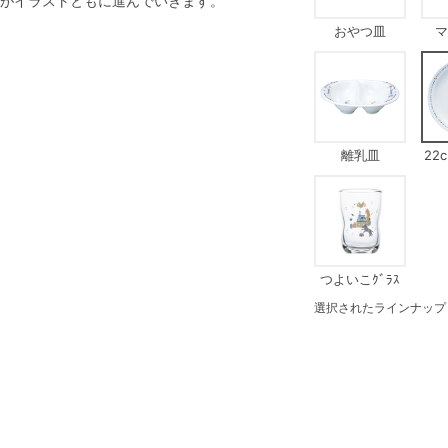
がイラストともに進んでいきます。
おやつ皿
マ
離乳皿
22
つよいこｸﾞﾗｽ
選択されたラインナップ：