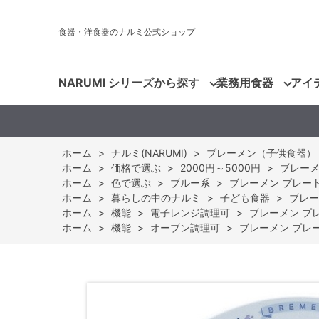
食器・洋食器のナルミ公式ショップ
NARUMI シリーズから探す
業務用食器
アイ
ホーム
>
ナルミ(NARUMI)
>
ブレーメン（子供食器）
ホーム
>
価格で選ぶ
>
2000円～5000円
>
ブレーメン
ホーム
>
色で選ぶ
>
ブルー系
>
ブレーメン プレート(
ホーム
>
暮らしの中のナルミ
>
子ども食器
>
ブレー
ホーム
>
機能
>
電子レンジ調理可
>
ブレーメン プレー
ホーム
>
機能
>
オーブン調理可
>
ブレーメン プレート