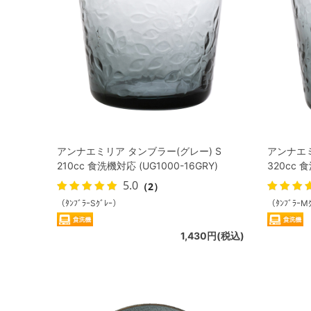
アンナエミリア タンブラー(グレー) S
アンナエミ
210cc 食洗機対応 (UG1000-16GRY)
320cc 食
5.0
（2）
（ﾀﾝﾌﾞﾗｰSｸﾞﾚｰ）
（ﾀﾝﾌﾞﾗｰM
1,430円(税込)