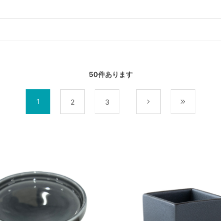
50
件あります
1
2
3
次
最後