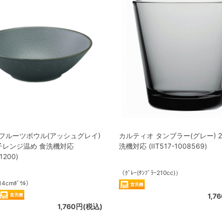
 フルーツボウル(アッシュグレイ)
カルティオ タンブラー(グレー) 21
電子レンジ温め 食洗機対応
洗機対応 (IIT517-1008569)
1200)
（ｸﾞﾚｰ(ﾀﾝﾌﾞﾗｰ210cc)）
ｲ14cmﾎﾞｳﾙ）
1,7
1,760円(税込)