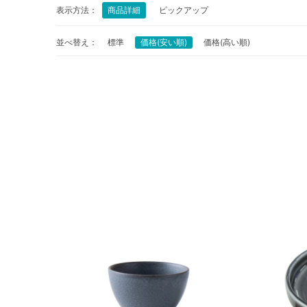
表示方法：
商品詳細
ピックアップ
並べ替え：
標準
価格(安い順)
価格(高い順)