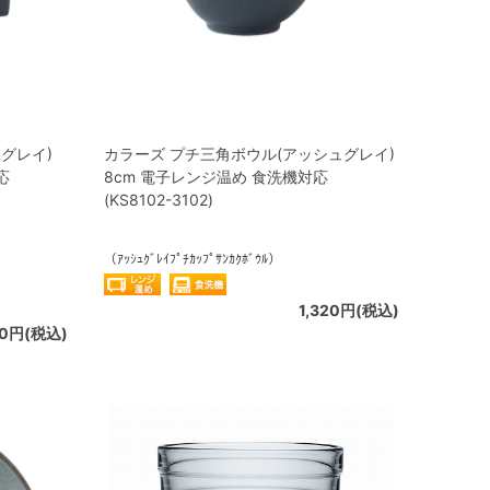
グレイ)
カラーズ プチ三角ボウル(アッシュグレイ)
応
8cm 電子レンジ温め 食洗機対応
(KS8102-3102)
（ｱｯｼｭｸﾞﾚｲﾌﾟﾁｶｯﾌﾟｻﾝｶｸﾎﾞｳﾙ）
1,320円(税込)
20円(税込)