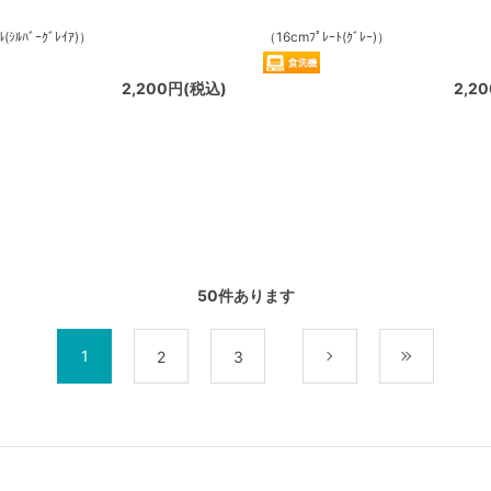
(ｼﾙﾊﾞｰｸﾞﾚｲｱ)）
（16cmﾌﾟﾚｰﾄ(ｸﾞﾚｰ)）
2,200円(税込)
2,2
50
件あります
1
2
3
次
最後