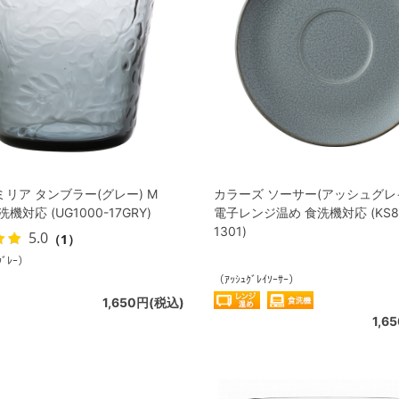
リア タンブラー(グレー) M
カラーズ ソーサー(アッシュグレイ)
洗機対応 (UG1000-17GRY)
電子レンジ温め 食洗機対応 (KS81
1301)
5.0
（1）
ｸﾞﾚｰ）
（ｱｯｼｭｸﾞﾚｲｿｰｻｰ）
1,650円(税込)
1,6