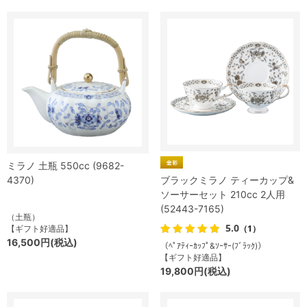
ミラノ 土瓶 550cc (9682-
4370)
ブラックミラノ ティーカップ&
ソーサーセット 210cc 2人用
(52443-7165)
（土瓶）
5.0
（1）
【ギフト好適品】
16,500円(税込)
（ﾍﾟｱﾃｨｰｶｯﾌﾟ&ｿｰｻｰ(ﾌﾞﾗｯｸ)）
【ギフト好適品】
19,800円(税込)