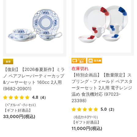
在庫切れ
【復刻】【2026春夏新作】ミラ
【特別企画品】【数量限定】ス
ノ ペアフレーバーティーカップ
プリング・フィールド ペアスタ
&ソーサーセット 160cc 2人用
ーターセット 2人用 電子レンジ
(9682-20901)
温め 食洗機対応 (97023-
4.8
（4）
23398)
（ﾍﾟｱﾌﾚｰﾊﾞｰﾃｨｰｾｯﾄ）
5.0
（2）
【ギフト好適品】
33,000円(税込)
（6点ｾｯﾄ(ｱｿｰﾄ)）
【ギフト好適品】
11,000円(税込)