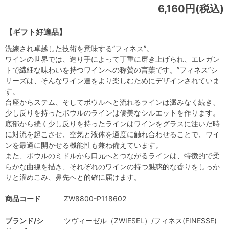
6,160円(税込)
【ギフト好適品】
洗練され卓越した技術を意味する”フィネス”。
ワインの世界では、造り手によって丁重に磨き上げられ、エレガン
トで繊細な味わいを持つワインへの称賛の言葉です。”フィネス”シ
リーズは、そんなワイン達をより楽しむためにデザインされていま
す。
台座からステム、そしてボウルへと流れるラインは澱みなく続き、
少し反りを持ったボウルのラインは優美なシルエットを作ります。
底部から続く少し反りを持ったラインはワインをグラスに注いだ時
に対流を起こさせ、空気と液体を適度に触れ合わせることで、ワイ
ンを最適に開かせる機能性も兼ね備えています。
また、ボウルのミドルから口元へとつながるラインは、特徴的で柔
らかな曲線を描き、それぞれのワインの持つ魅惑的な香りをしっか
りと溜めこみ、鼻先へと的確に届けます。
商品コード
ZW8800-P118602
ブランド/シ
ツヴィーゼル（ZWIESEL）/フィネス(FINESSE)