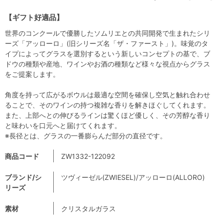
【ギフト好適品】
世界のコンクールで優勝したソムリエとの共同開発で生まれたシリ
ーズ「アッローロ」(旧シリーズ名「ザ・ファースト」)。味覚のタ
イプによってグラスを選別するという新しいコンセプトの基で、ブ
ドウの種類や産地、ワインやお酒の種類など様々な視点からグラス
をご提案します。
角度を持って広がるボウルは最適な空間を確保し空気と触れ合わせ
ることで、そのワインの持つ複雑な香りを解きほぐしてくれます。
また、上部へとの伸びるラインは驚くほど優しく、その芳醇な香り
と味わいを口元へと届けてくれます。
※長径とは、グラスの一番膨らんだ部分の直径です。
商品コード
ZW1332-122092
ブランド/シ
ツヴィーゼル(ZWIESEL)/アッローロ(ALLORO)
リーズ
素材
クリスタルガラス