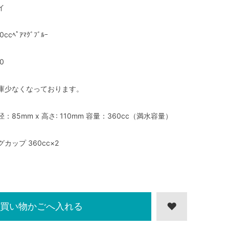
イ
0ccﾍﾟｱﾏｸﾞﾌﾞﾙｰ
0
庫少なくなっております。
径：85mm x 高さ: 110mm 容量：360cc（満水容量）
グカップ 360cc×2
買い物かごへ入れる