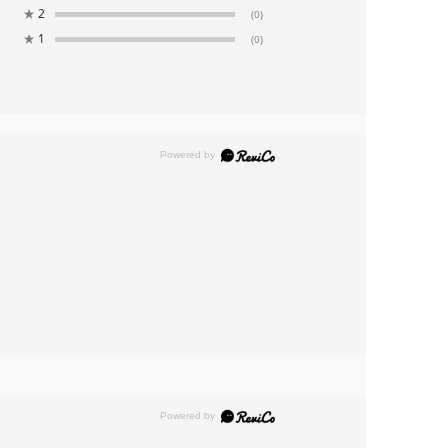
★
2
(0)
★
1
(0)