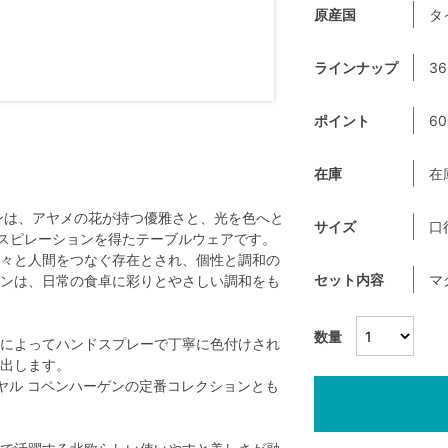
原産国
タ
ラインナップ
36
ポイント
60
在庫
在
ンは、アヤメの花が持つ優雅さと、光を色へと
サイズ
口
ンスピレーションを得たテーブルウェアです。
々と人間をつなぐ存在とされ、個性と調和の
セット内容
マ
ンは、日常の食卓に彩りとやさしい調和をも
数量
によってハンドスプレーで丁寧に色付けされ
出します。
ヤル コペンハーゲンの定番コレクションとも