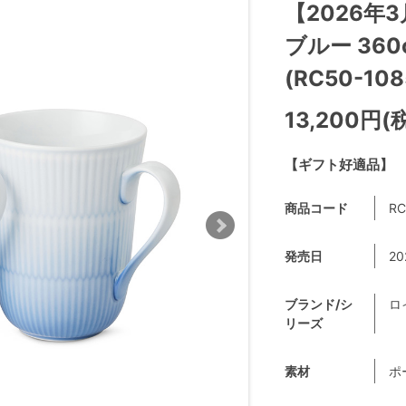
【2026年
ブルー 36
(RC50-108
13,200円(
【ギフト好適品】
商品コード
RC
発売日
20
ブランド/シ
ロ
リーズ
素材
ポ