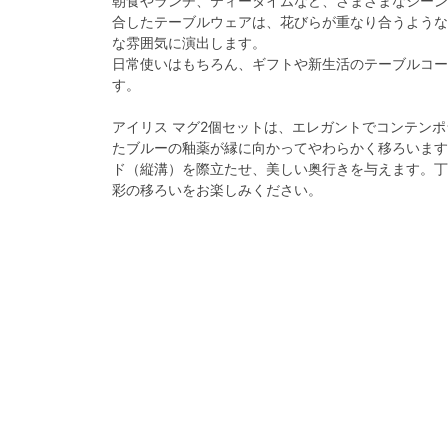
朝食やランチ、ティータイムなど、さまざまなシーン
合したテーブルウェアは、花びらが重なり合うような
な雰囲気に演出します。
日常使いはもちろん、ギフトや新生活のテーブルコー
す。
アイリス マグ2個セットは、エレガントでコンテン
たブルーの釉薬が縁に向かってやわらかく移ろいます
ド（縦溝）を際立たせ、美しい奥行きを与えます。丁
彩の移ろいをお楽しみください。