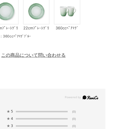
mﾌﾟﾚｰﾄｸﾞﾘ
22cmﾌﾟﾚｰﾄｸﾞﾘ
360ccﾍﾟｱﾏｸﾞ
ｰﾝ
ｰﾝ
ｸﾞﾘｰﾝ
ccﾍﾟｱﾏｸﾞﾌﾞﾙｰ
この商品について問い合わせる
★
5
(0)
★
4
(0)
★
3
(0)