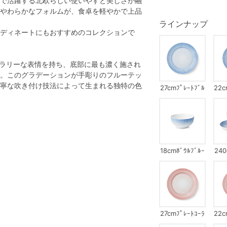
で活躍する北欧らしい使いやすと美しさが融
やわらかなフォルムが、食卓を軽やかで上品
ラインナップ
ディネートにもおすすめのコレクションで
ポラリーな表情を持ち、底部に最も濃く施され
。このグラデーションが手彫りのフルーテッ
寧な吹き付け技法によって生まれる独特の色
27cmﾌﾟﾚｰﾄﾌﾞﾙ
22c
ｰ
18cmﾎﾞｳﾙﾌﾞﾙｰ
240
27cmﾌﾟﾚｰﾄｺｰﾗ
22c
ﾙ