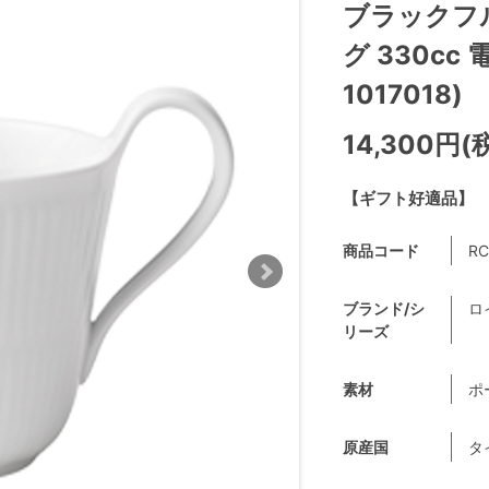
ブラックフ
グ 330cc
1017018)
14,300円(
【ギフト好適品】
商品コード
RC
ブランド/シ
ロ
リーズ
素材
ポ
原産国
タ