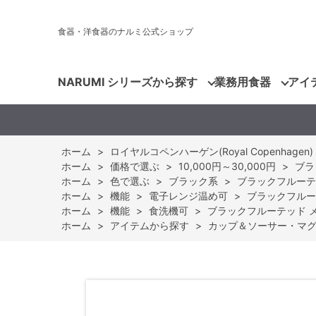
食器・洋食器のナルミ公式ショップ
NARUMI シリーズから探す
業務用食器
アイ
ホーム
>
ロイヤルコペンハーゲン(Royal Copenhagen)
ホーム
>
価格で選ぶ
>
10,000円～30,000円
>
ブラ
ホーム
>
色で選ぶ
>
ブラック系
>
ブラックフルーテッド
ホーム
>
機能
>
電子レンジ温め可
>
ブラックフルーテッ
ホーム
>
機能
>
食洗機可
>
ブラックフルーテッド メガ 
ホーム
>
アイテムから探す
>
カップ＆ソーサー・マ