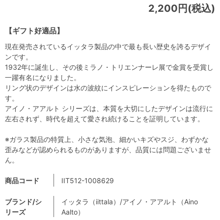
2,200円(税込)
【ギフト好適品】
現在発売されているイッタラ製品の中で最も長い歴史を誇るデザイ
ンです。
1932年に誕生し、その後ミラノ・トリエンナーレ展で金賞を受賞し
一躍有名になりました。
リング状のデザインは水の波紋にインスピレーションを得たもので
す。
アイノ・アアルト シリーズは、本質を大切にしたデザインは流行に
左右されず、時代を超えて愛され続けることを証明しています。
※ガラス製品の特質上、小さな気泡、細かいキズやスジ、わずかな
歪みなどが認められるものがありますが、品質には問題ございませ
ん。
商品コード
IIT512-1008629
ブランド/シ
イッタラ（iittala）/アイノ・アアルト（Aino
リーズ
Aalto）