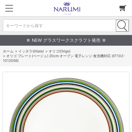
キーワードから探す
☆ NEW グラスワークスクラフト発売 ☆
ホーム
>
イッタラ(iittala)
>
オリゴ(Origo)
>
オリゴ プレート(ベージュ) 20cm オーブン 電子レンジ 食洗機対応 (IIT102-
1012056)