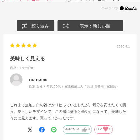
絞り込み
表示：新しい順
2026.8.1
美味しく見える
商品：17cmﾎﾞｳﾙ
no name
性別:
女性
年代:
50代
家族構成:
1人
用途:
自分用（家庭用）
これまで無地、白の器ばかり使っていましたが、気分を変えたくて購
入。夏らしいデザインで、この器に盛ると華やかになって、美味しそ
うにに見えます。買ってよかったです。
参考になった
0
Like!
0