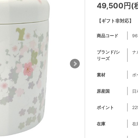
49,500円(
【ギフト非対応】
商品コード
96
ブランド/シ
ナ
リーズ
素材
ボ
原産国
日
ポイント
22
在庫
在