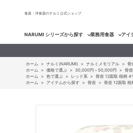
食器・洋食器のナルミ公式ショップ
NARUMI シリーズから探す
業務用食器
アイ
ホーム
>
ナルミ(NARUMI)
>
ナルミメモリアル
>
骨壺
ホーム
>
価格で選ぶ
>
30,000円～50,000円
>
骨壺 
ホーム
>
色で選ぶ
>
レッド系
>
骨壺 12面取 桜柄 4寸 
ホーム
>
アイテムから探す
>
骨壺
>
骨壺 12面取 桜柄