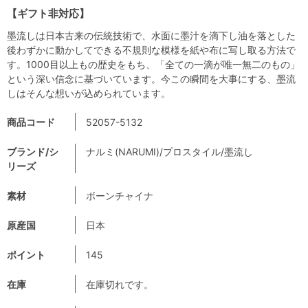
【ギフト非対応】
墨流しは日本古来の伝統技術で、水面に墨汁を滴下し油を落とした
後わずかに動かしてできる不規則な模様を紙や布に写し取る方法で
す。1000目以上もの歴史をもち、「全ての一滴が唯一無二のもの」
という深い信念に基づいています。今この瞬間を大事にする、墨流
しはそんな想いが込められています。
商品コード
52057-5132
ブランド/シ
ナルミ(NARUMI)/プロスタイル/墨流し
リーズ
素材
ボーンチャイナ
原産国
日本
ポイント
145
在庫
在庫切れです。