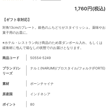
1,760円(税込)
【ギフト非対応】
対角13cmのプレート。銀色のふちどりがスタイリッシュ。薬味やお
菓子用のお皿に。
※ホテル・レストラン向け商品のため茶ダンボール入れ、もしくは
緩衝材に包んで箱なしの状態でのお届けとなります。
商品コード
50554-5249
ブランド/シ
ナルミ(NARUMI)/プロスタイル/フォルテ(FORTE)
リーズ
素材
ボーンチャイナ
原産国
インドネシア
ポイント
80