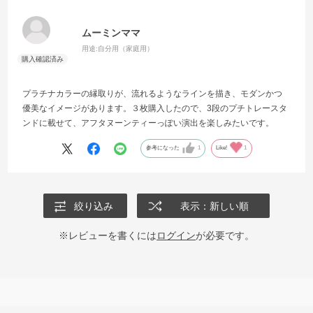
ムーミンママ
用途:
自分用（家庭用）
プラチナカラーの縁取りが、流れるようなラインを描き、モダンかつ
優美なイメージがあります。３枚購入したので、3段のプチトレースタ
ンドに載せて、アフタヌーンティーっぽい演出を楽しみたいです。
参考になった
1
Like!
1
絞り込み
表示：新しい順
※レビューを書くには
ログイン
が必要です。