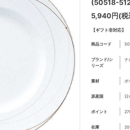
(50518-51
5,940円(税
【ギフト非対応】
商品コード
50
ブランド/シ
ナ
リーズ
素材
ボ
原産国
日
ポイント
27
在庫
2