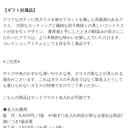
【ギフト好適品】
クリアなボディに色ガラスを被せてカットを施した高級感のあるグ
ラス。 大胆なカッティングと繊細な切子模様との美しいコントラス
トが目を引くデザイン。 重厚感と手にしたときの馴染みの良さにこ
だわったグラスは、より本格的な味わいを愉しんでいただけます。
コレクションアイテムとしても目を引く逸品です。
※ご注意※
サイズや色のわずかな違いや小さな泡、ガラスの筋などが見られる
場合がございます。これはガラスの不具合ではなく製造上どうして
も避けられないガラスの特徴ですのでご了承ください。
こちらの商品はサンドブラスト名入れが可能です。
◆名入れ費用
版 代：8,800円／1版 ※1個ずつ名入れ内容が異なる場合は商品1
個につき1版必要
加工代：1,650円／1か所（＝1個）