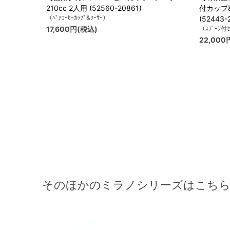
210cc 2人用 (52560-20861)
付カップ&
（ﾍﾟｱｺｰﾋｰｶｯﾌﾟ&ｿｰｻｰ）
(52443-
17,600円(税込)
（ｽﾌﾟｰﾝ付ｾ
22,000
そのほかのミラノシリーズはこち