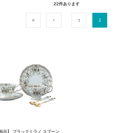
22
件あります
2
最初
前
1
画品】 ブラックミラノ スプーン