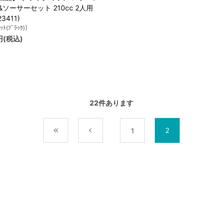
ソーサーセット 210cc 2人用
23411)
ｯﾄ(ﾌﾞﾗｯｸ)）
円(税込)
22
件あります
2
最初
前
1
ら