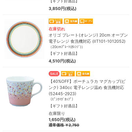
【ギフト好適品】
3,850円(税込)
在庫切れ
オリゴ プレート(オレンジ) 20cm オーブン
電子レンジ 食洗機対応 (IIT101-1012052)
（20cmﾌﾟﾚｰﾄ(ｵﾚﾝｼﾞ)）
【ギフト好適品】
4,510円(税込)
【40%OFF】ポーチュラカ マグカップ(ピ
ンク) 340cc 電子レンジ温め 食洗機対応
(52445-2923)
（ﾋﾟﾝｸﾏｸﾞｶｯﾌﾟ）
【ギフト好適品】
在庫限り
1,650円(税込)
通常価格
￥2,750