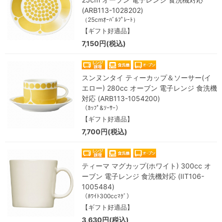
(ARB113-1028202)
（25cmｵｰﾊﾞﾙﾌﾟﾚｰﾄ）
【ギフト好適品】
7,150円(税込)
スンヌンタイ ティーカップ＆ソーサー(イ
エロー) 280cc オーブン 電子レンジ 食洗機
対応 (ARB113-1054200)
（ｶｯﾌﾟ&ｿｰｻｰ）
【ギフト好適品】
7,700円(税込)
ティーマ マグカップ(ホワイト) 300cc オ
ーブン 電子レンジ 食洗機対応 (IIT106-
1005484)
（ﾎﾜｲﾄ300ccﾏｸﾞ）
【ギフト好適品】
3,630円(税込)