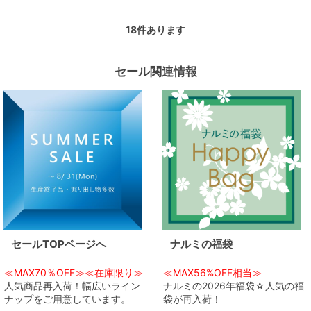
18
件あります
セール関連情報
セールTOPページへ
ナルミの福袋
≪MAX70％OFF≫≪在庫限り≫
≪MAX56%OFF相当≫
人気商品再入荷！幅広いライン
ナルミの2026年福袋☆人気の福
ナップをご用意しています。
袋が再入荷！