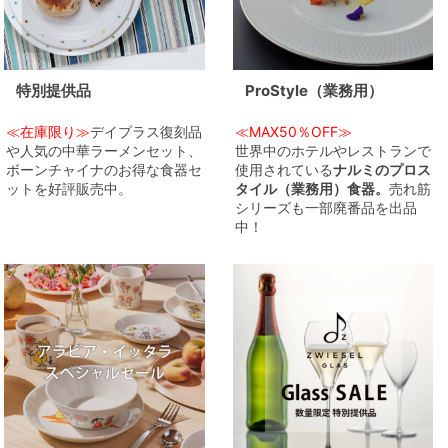
特別提供品
ProStyle（業務用）
≪在庫限り≫
デイプラス復刻品
≪MAX50％OFF≫
や人気の中華ラーメンセット、
世界中のホテルやレストランで
ボーンチャイナのお得な食器セ
使用されている
ナルミのプロス
ットを好評販売中。
タイル（業務用）食器。
売れ筋
シリーズも一部廃番品を出品
中！