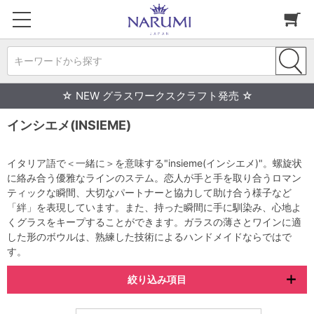
キーワードから探す
☆ NEW グラスワークスクラフト発売 ☆
インシエメ(INSIEME)
イタリア語で＜一緒に＞を意味する"insieme(インシエメ)"。螺旋状
に絡み合う優雅なラインのステム。恋人が手と手を取り合うロマン
ティックな瞬間、大切なパートナーと協力して助け合う様子など
「絆」を表現しています。また、持った瞬間に手に馴染み、心地よ
くグラスをキープすることができます。ガラスの薄さとワインに適
した形のボウルは、熟練した技術によるハンドメイドならではで
す。
絞り込み項目