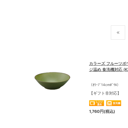
カラーズ フルーツボウ
ジ温め 食洗機対応 (KS8
（ｵﾘｰﾌﾞ14cmﾎﾞｳﾙ）
【ギフト非対応】
1,760円(税込)