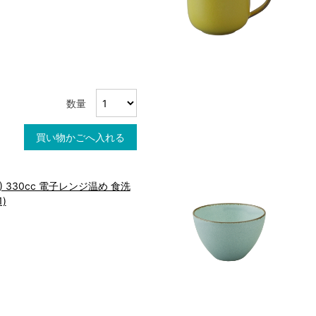
数量
買い物かごへ入れる
 330cc 電子レンジ温め 食洗
1)