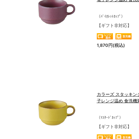
（ﾊﾞｲｵﾚｯﾄｶｯﾌﾟ）
【ギフト非対応】
1,870円(税込)
カラーズ スタッキング
子レンジ温め 食洗機対応 
（ﾏｽﾀｰﾄﾞｶｯﾌﾟ）
【ギフト非対応】