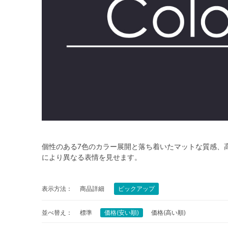
個性のある7色のカラー展開と落ち着いたマットな質感、
により異なる表情を見せます。
表示方法：
商品詳細
ピックアップ
並べ替え：
標準
価格(安い順)
価格(高い順)