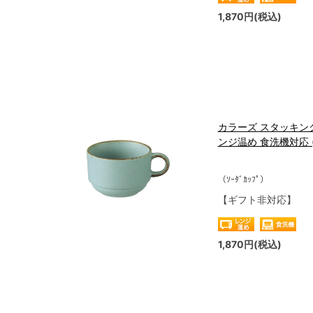
1,870円(税込)
カラーズ スタッキング
ンジ温め 食洗機対応 (K
（ｿｰﾀﾞｶｯﾌﾟ）
【ギフト非対応】
1,870円(税込)