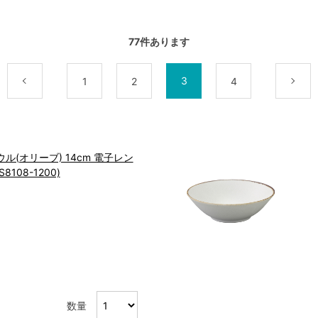
77
件あります
3
最初
前
1
2
4
ル(オリーブ) 14cm 電子レン
108-1200)
数量