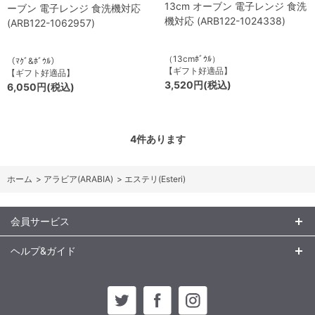
13cm オーブン 電子レンジ 食洗
ーブン 電子レンジ 食洗機対応
機対応 (ARB122-1024338)
(ARB122-1062957)
（13cmﾎﾞｳﾙ）
（ﾏｸﾞ&ﾎﾞｳﾙ）
【ギフト好適品】
【ギフト好適品】
3,520円(税込)
6,050円(税込)
4
件あります
ホーム
>
アラビア(ARABIA)
>
エステリ(Esteri)
会員サービス
ヘルプ&ガイド