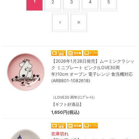
1
2
3
4
5
【2026年1月28日発売】ムーミンクラシッ
ク ミニプレート ピンク(LOVE30周
年)10cm オーブン 電子レンジ 食洗機対応
(ARB801-1082618)
（LOVE30 周年(ﾐﾆﾌﾟﾚｰﾄ)）
【ギフト好適品】
1,650円(税込)
在庫切れ