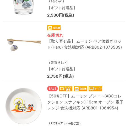
（ﾌｨｯｼﾝｸﾞ）
【ギフト好適品】
2,530円(税込)
在庫切れ
【取り寄せ品】 ムーミン ペア箸置きセッ
ト(Haru) 食洗機対応 (ARB802-1073509)
（箸置きｾｯﾄ）
【ギフト好適品】
2,750円(税込)
【50%OFF】ムーミン プレート(ABCコレ
クション スナフキン) 19cm オーブン 電子
レンジ 食洗機対応 (ARB801-1064954)
（ｽﾅﾌｷﾝ(ﾌﾟﾚｰﾄABC2)）