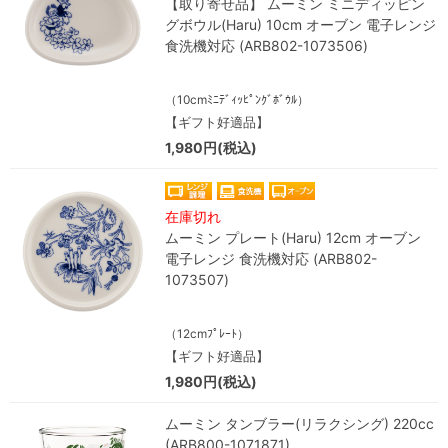
【取り寄せ品】 ムーミン ミニディッピン
グボウル(Haru) 10cm オーブン 電子レンジ
食洗機対応 (ARB802-1073506)
（10cmﾐﾆﾃﾞｨｯﾋﾟﾝｸﾞﾎﾞｳﾙ）
【ギフト好適品】
1,980円(税込)
在庫切れ
ムーミン プレート(Haru) 12cm オーブン
電子レンジ 食洗機対応 (ARB802-
1073507)
（12cmﾌﾟﾚｰﾄ）
【ギフト好適品】
1,980円(税込)
ムーミン タンブラー(リラクシング) 220cc
(ARB800-1071871)