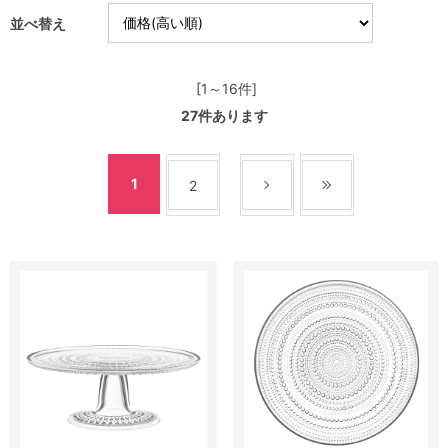
並べ替え
[1～16件]
27
件あります
1
2