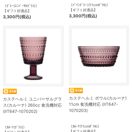
（ﾊﾟｲﾝｸﾞﾘｰﾝ(11cmﾎﾞｳﾙ)）
（ｸﾞﾚｰ(ﾕﾆﾊﾞｰｻﾙｸﾞﾗｽ)）
【ギフト好適品】
【ギフト好適品】
3,300円(税込)
3,300円(税込)
カステヘルミ ボウル(カルーナ)
カステヘルミ ユニバーサルグラ
11cm 食洗機対応 (IIT647-
ス(カルーナ) 260cc 食洗機対応
1070203)
(IIT647-1070202)
（ｶﾙｰﾅ(11cmﾎﾞｳﾙ)）
（ｶﾙｰﾅ(ｸﾞﾗｽ)）
【ギフト好適品】