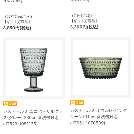
1007055)
（ｸﾞﾚｰ(ﾎﾞｳﾙ)）
（ｸﾘｱ'17cmﾌﾟﾚｰﾄ)）
【ギフト好適品】
【ギフト好適品】
3,300円(税込)
3,850円(税込)
カステヘルミ ボウル(パイング
カステヘルミ ユニバーサルグラ
リーン) 11cm 食洗機対応
ス(グレー) 260cc 食洗機対応
(IIT651-1070589)
(IIT529-1051135)