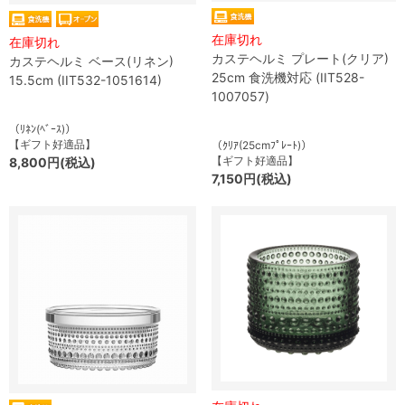
在庫切れ
在庫切れ
カステヘルミ プレート(クリア)
カステヘルミ ベース(リネン)
25cm 食洗機対応 (IIT528-
15.5cm (IIT532-1051614)
1007057)
（ﾘﾈﾝ(ﾍﾞｰｽ)）
【ギフト好適品】
（ｸﾘｱ(25cmﾌﾟﾚｰﾄ)）
【ギフト好適品】
8,800円(税込)
7,150円(税込)