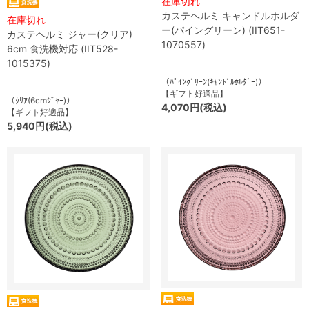
在庫切れ
カステヘルミ キャンドルホルダ
在庫切れ
ー(パイングリーン) (IIT651-
カステヘルミ ジャー(クリア)
1070557)
6cm 食洗機対応 (IIT528-
1015375)
（ﾊﾟｲﾝｸﾞﾘｰﾝ(ｷｬﾝﾄﾞﾙﾎﾙﾀﾞｰ)）
【ギフト好適品】
（ｸﾘｱ(6cmｼﾞｬｰ)）
4,070円(税込)
【ギフト好適品】
5,940円(税込)