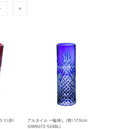
次
最後
ス(赤)
アルタイル 一輪挿し (青) 17.5cm
(GW6072-524BL)