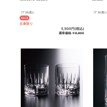
（ﾃﾞｵﾈ(黒)）
（ﾃﾞｵﾈ(青)
在庫限り
5,500円(税込)
通常価格
￥8,800