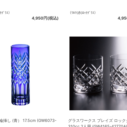
ｸｸﾞﾗｽ）
（ﾜﾙﾂ(赤)ﾛｯｸｸﾞﾗｽ）
4,950円(税込)
4,9
挿し (青） 17.5cm (GW6073-
グラスワークス プレイズ ロック
310cc 2人用 (GW4165-42770A