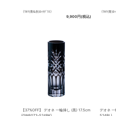
（ﾜﾙﾂ(青&赤)ﾛｯｸｸﾞﾗｽ）
（ﾜﾙﾂ(青)ﾛｯ
9,900円(税込)
【37%OFF】 デオネ 一輪挿し (黒) 17.5cm
デオネ 一輪
(GW6073-524BK)
524BL)