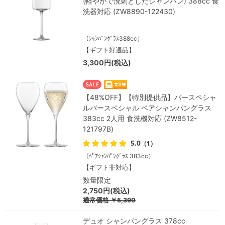
(軽やかで溌刺としたシャンパン) 388cc 食
洗器対応 (ZW8890-122430)
（ｼｬﾝﾊﾟﾝｸﾞﾗｽ388cc）
【ギフト好適品】
3,300円(税込)
【48%OFF】【特別提供品】バースペシャ
ルバースペシャル ペアシャンパングラス
383cc 2人用 食洗機対応 (ZW8512-
121797B)
5.0
（1）
（ﾍﾟｱｼｬﾝﾊﾟﾝｸﾞﾗｽ 383cc）
【ギフト非対応】
数量限定
2,750円(税込)
通常価格
￥5,390
デュオ シャンパングラス 378cc