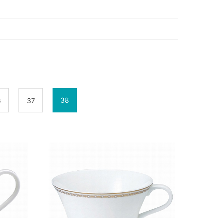
38
6
37