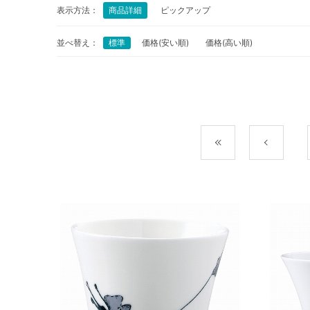
表示方法：
商品詳細
ピックアップ
並べ替え：
標準
価格(安い順)
価格(高い順)
最初
前