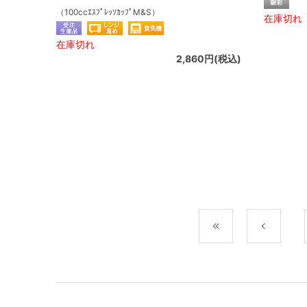
（100ccｴｽﾌﾟﾚｯｿｶｯﾌﾟM&S）
在庫切れ
在庫切れ
2,860円(税込)
最初
前