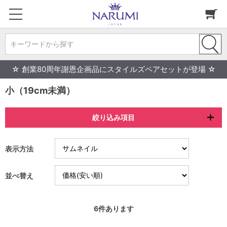
キーワードから探す
☆ 創業80周年謝恩企画品にスタイルズペアセットが登場 ☆
小（19cm未満）
絞り込み項目
表示方法
並べ替え
6
件あります