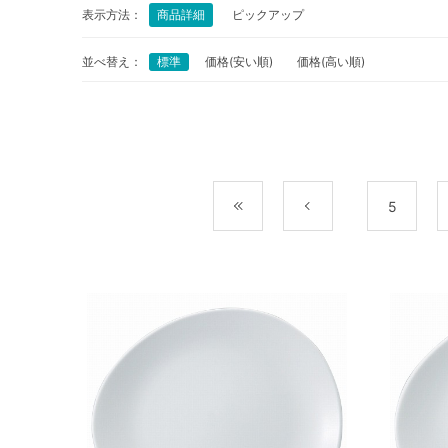
表示方法：
商品詳細
ピックアップ
並べ替え：
標準
価格(安い順)
価格(高い順)
最初
前
5