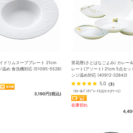
イドリムスーププレート 21cm
里花暦(さとはなごよみ) カレー
め 食洗機対応 (51095-5528)
レート(アソート) 21cm 5点セッ
ンジ温め対応 (40912-32842)
5.0
（3）
（ｶﾚｰ&ﾊﾟｽﾀﾌﾟﾚｰﾄ5点ｾｯﾄ(ｱｿｰﾄ)）
3,190円(税込)
在庫切れ
4,4