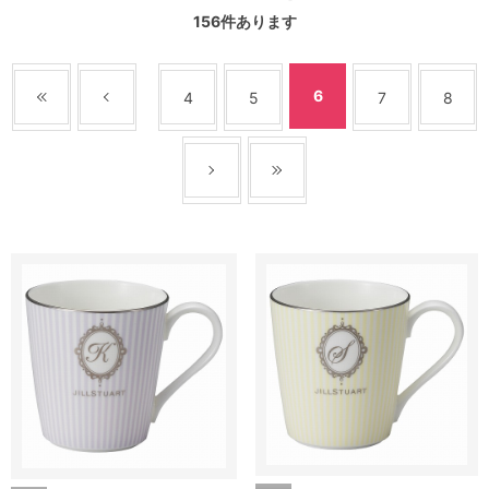
156
件あります
6
4
5
7
8