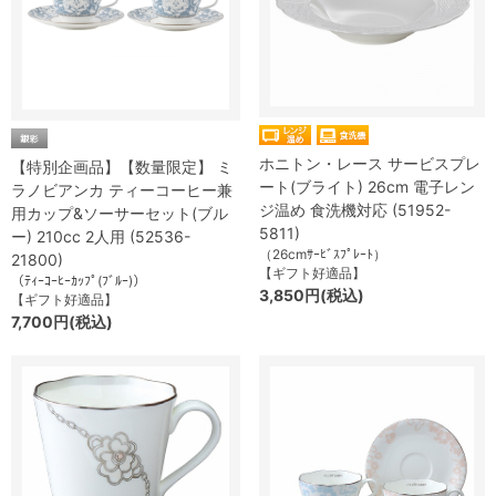
ホニトン・レース サービスプレ
【特別企画品】【数量限定】 ミ
ート(ブライト) 26cm 電子レン
ラノビアンカ ティーコーヒー兼
ジ温め 食洗機対応 (51952-
用カップ&ソーサーセット(ブル
5811)
ー) 210cc 2人用 (52536-
（26cmｻｰﾋﾞｽﾌﾟﾚｰﾄ）
21800)
【ギフト好適品】
（ﾃｨｰｺｰﾋｰｶｯﾌﾟ(ﾌﾞﾙｰ)）
3,850円(税込)
【ギフト好適品】
7,700円(税込)