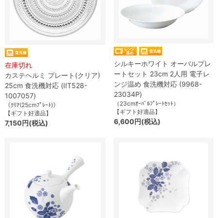
シルキーホワイト オーバルプレ
在庫切れ
ートセット 23cm 2人用 電子レ
カステヘルミ プレート(クリア)
ンジ温め 食洗機対応 (9968-
25cm 食洗機対応 (IIT528-
23034P)
1007057)
（23cmｵｰﾊﾞﾙﾌﾟﾚｰﾄｾｯﾄ）
（ｸﾘｱ(25cmﾌﾟﾚｰﾄ)）
【ギフト好適品】
【ギフト好適品】
6,600円(税込)
7,150円(税込)