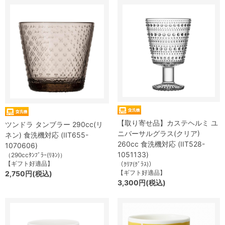
【取り寄せ品】カステヘルミ ユ
ツンドラ タンブラー 290cc(リ
ニバーサルグラス(クリア)
ネン) 食洗機対応 (IIT655-
260cc 食洗機対応 (IIT528-
1070606)
1051133)
（290ccﾀﾝﾌﾞﾗｰ(ﾘﾈﾝ)）
【ギフト好適品】
（ｸﾘｱ(ｸﾞﾗｽ)）
【ギフト好適品】
2,750円(税込)
3,300円(税込)