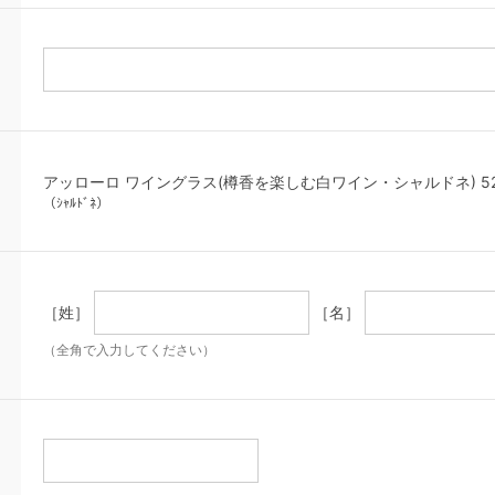
アッローロ ワイングラス(樽香を楽しむ白ワイン・シャルドネ) 525cc 
（ｼｬﾙﾄﾞﾈ）
［姓］
［名］
（全角で入力してください）