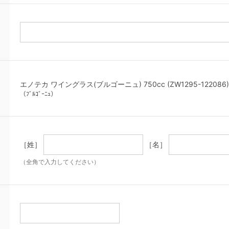
エノテカ ワイングラス(ブルゴーニュ) 750cc (ZW1295-122086)
（ﾌﾞﾙｺﾞｰﾆｭ）
［姓］
［名］
（全角で入力してください）