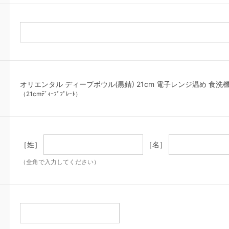
オリエンタル ディープボウル(黒錆) 21cm 電子レンジ温め 食洗機対応 
（21cmﾃﾞｨｰﾌﾟﾌﾟﾚｰﾄ）
［姓］
［名］
（全角で入力してください）